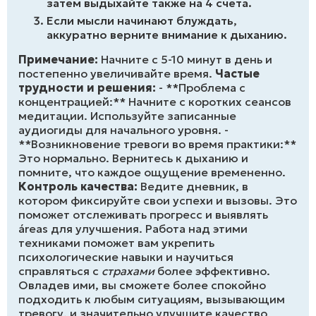
затем выдыхайте также на 4 счета.
Если мысли начинают блуждать,
аккуратно верните внимание к дыханию.
Примечание:
Начните с 5-10 минут в день и
постепенно увеличивайте время.
Частые
трудности и решения:
- **Проблема с
концентрацией:** Начните с коротких сеансов
медитации. Используйте записанные
аудиогиды для начального уровня. -
**Возникновение тревоги во время практики:**
Это нормально. Вернитесь к дыханию и
помните, что каждое ощущение времененно.
Контроль качества:
Ведите дневник, в
котором фиксируйте свои успехи и вызовы. Это
поможет отслеживать прогресс и выявлять
áreas для улучшения. Работа над этими
техниками поможет вам укрепить
психологические навыки и научиться
справляться с
страхами
более эффективно.
Овладев ими, вы сможете более спокойно
подходить к любым ситуациям, вызывающим
тревогу, и значительно улучшите качество