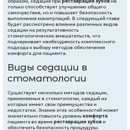
образом, седация при
реставрации зубов
не
только способствует улучшению общего
самочувствия, но и повышает безопасность
выполнения манипуляций. В следующей главе
будет рассмотрено влияние различных видов
седации на результативность
стоматологических вмешательств, что
подчеркивает необходимость комплексного
подхода к выбору методов обеспечения
комфорта для пациента.
Виды седации в
стоматологии
Существует несколько методов седации,
применяемых в стоматологии, каждый из
которых имеет свои преимущества и
недостатки. Знание этих особенностей может
значительно повысить уровень
комфорта
пациента во время
реставрации зубов
и
обеспечить безопасность процедуры.