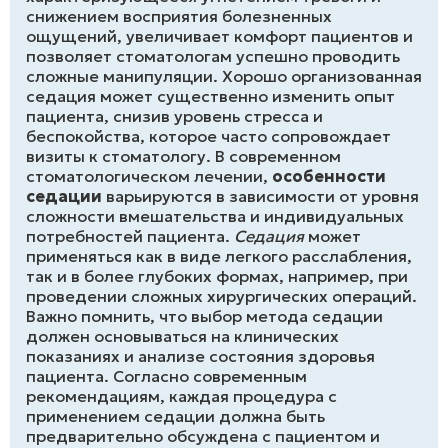
снижением восприятия болезненных
ощущений, увеличивает комфорт пациентов и
позволяет стоматологам успешно проводить
сложные манипуляции. Хорошо организованная
седация может существенно изменить опыт
пациента, снизив уровень стресса и
беспокойства, которое часто сопровождает
визиты к стоматологу. В современном
стоматологическом лечении,
особенности
седации
варьируются в зависимости от уровня
сложности вмешательства и индивидуальных
потребностей пациента.
Седация
может
применяться как в виде легкого расслабления,
так и в более глубоких формах, например, при
проведении сложных хирургических операций.
Важно помнить, что выбор метода седации
должен основываться на клинических
показаниях и анализе состояния здоровья
пациента. Согласно современным
рекомендациям, каждая процедура с
применением седации должна быть
предварительно обсуждена с пациентом и