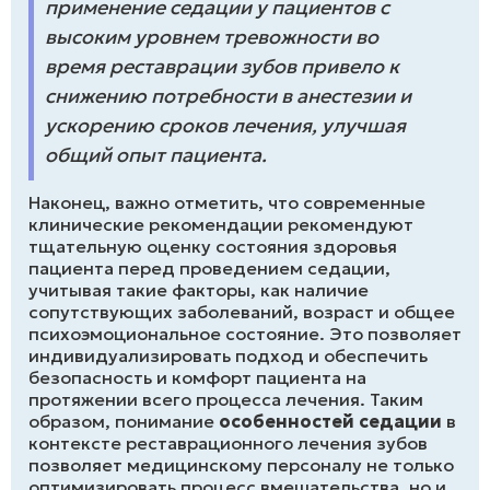
применение седации у пациентов с
высоким уровнем тревожности во
время реставрации зубов привело к
снижению потребности в анестезии и
ускорению сроков лечения, улучшая
общий опыт пациента.
Наконец, важно отметить, что современные
клинические рекомендации рекомендуют
тщательную оценку состояния здоровья
пациента перед проведением седации,
учитывая такие факторы, как наличие
сопутствующих заболеваний, возраст и общее
психоэмоциональное состояние. Это позволяет
индивидуализировать подход и обеспечить
безопасность и комфорт пациента на
протяжении всего процесса лечения. Таким
образом, понимание
особенностей седации
в
контексте реставрационного лечения зубов
позволяет медицинскому персоналу не только
оптимизировать процесс вмешательства, но и