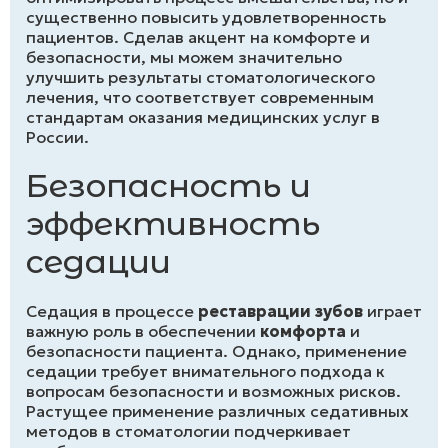
существенно повысить удовлетворенность
пациентов. Сделав акцент на комфорте и
безопасности, мы можем значительно
улучшить результаты стоматологического
лечения, что соответствует современным
стандартам оказания медицинских услуг в
России.
Безопасность и
эффективность
седации
Седация в процессе
реставрации зубов
играет
важную роль в обеспечении
комфорта
и
безопасности пациента. Однако, применение
седации требует внимательного подхода к
вопросам безопасности и возможных рисков.
Растущее применение различных седативных
методов в стоматологии подчеркивает