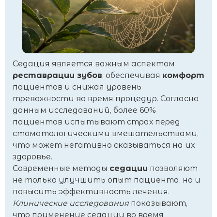
Седация является важным аспектом
реставрации зубов
, обеспечивая
комфорт
пациентов и снижая уровень
тревожности во время процедур. Согласно
данным
исследований
, более 60%
пациентов испытывают страх перед
стоматологическими вмешательствами,
что может негативно сказываться на их
здоровье.
Современные методы
седации
позволяют
не только улучшить опыт пациента, но и
повысить эффективность лечения.
Клинические исследования
показывают,
что применение седации во время