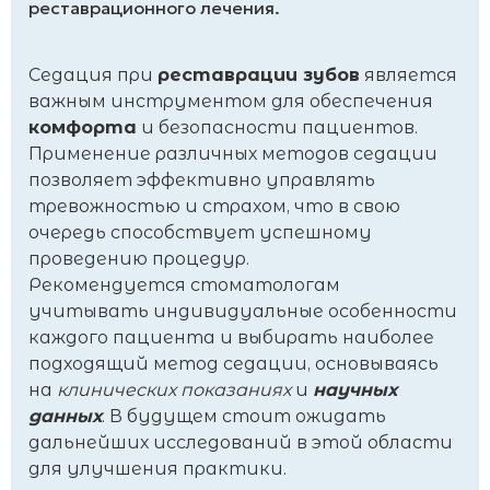
реставрационного лечения.
Седация при
реставрации зубов
является
важным инструментом для обеспечения
комфорта
и безопасности пациентов.
Применение различных методов седации
позволяет эффективно управлять
тревожностью и страхом, что в свою
очередь способствует успешному
проведению процедур.
Рекомендуется стоматологам
учитывать индивидуальные особенности
каждого пациента и выбирать наиболее
подходящий метод седации, основываясь
на
клинических показаниях
и
научных
данных
. В будущем стоит ожидать
дальнейших исследований в этой области
для улучшения практики.