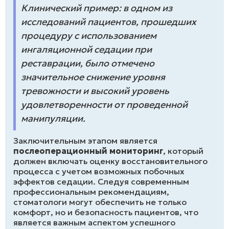
Клинический пример: в одном из
исследований пациентов, прошедших
процедуру с использованием
ингаляционной седации при
реставрации, было отмечено
значительное снижение уровня
тревожности и высокий уровень
удовлетворенности от проведенной
манипуляции.
Заключительным этапом является
послеоперационный мониторинг
, который
должен включать оценку восстановительного
процесса с учетом возможных побочных
эффектов седации. Следуя современным
профессиональным рекомендациям,
стоматологи могут обеспечить не только
комфорт, но и безопасность пациентов, что
является важным аспектом успешного