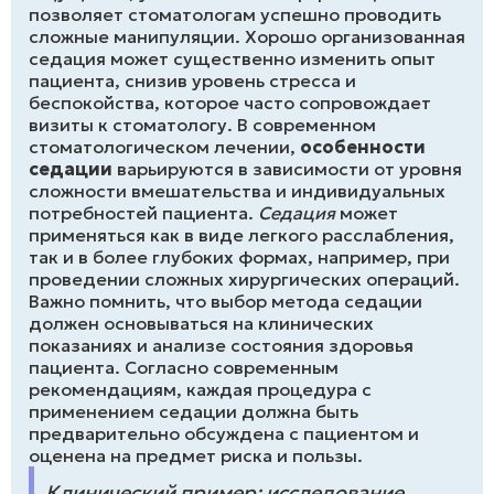
позволяет стоматологам успешно проводить
сложные манипуляции. Хорошо организованная
седация может существенно изменить опыт
пациента, снизив уровень стресса и
беспокойства, которое часто сопровождает
визиты к стоматологу. В современном
стоматологическом лечении,
особенности
седации
варьируются в зависимости от уровня
сложности вмешательства и индивидуальных
потребностей пациента.
Седация
может
применяться как в виде легкого расслабления,
так и в более глубоких формах, например, при
проведении сложных хирургических операций.
Важно помнить, что выбор метода седации
должен основываться на клинических
показаниях и анализе состояния здоровья
пациента. Согласно современным
рекомендациям, каждая процедура с
применением седации должна быть
предварительно обсуждена с пациентом и
оценена на предмет риска и пользы.
Клинический пример: исследование,