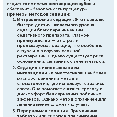
пациента во время
реставрации зубов
и
обеспечить безопасность процедуры.
Примеры методов седации:
Интравенозная седация
. Это позволяет
быстро достичь желаемого уровня
седации благодаря инъекции
седативного препарата. Главное
преимущество — быстрая и
предсказуемая реакция, что особенно
актуально в случаях сложной
реставрации. Однако существует риск
осложнений, связанных с венепунтурой.
Седация с использованием
ингаляционных анестетиков
. Наиболее
распространенный метод в
стоматологии, где используется закись
азота. Она помогает снизить тревогу и
дискомфорт без серьезных побочных
эффектов. Однако метод ограничен для
лечения менее сложных случаев.
Пероральная седация
. Применение
таблеток или сиропов для снижения