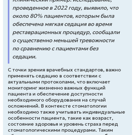
проведенное в 2022 году, выявило, что
около 80% пациентов, которым была
обеспечена мягкая седация во время
реставрационных процедур, сообщали
о существенно меньшей тревожности
по сравнению с пациентами без
седации.
С точки зрения врачебных стандартов, важно
применять седацию в соответствии с
актуальными протоколами, что включает
мониторинг жизненно важных функций
пациента и обеспечение доступности
необходимого оборудования на случай
осложнений. В контексте стоматологии
необходимо также учитывать индивидуальные
особенности пациента, такие как возраст,
состояние здоровья и уровень страха перед
стоматологическими процедурами. Таким