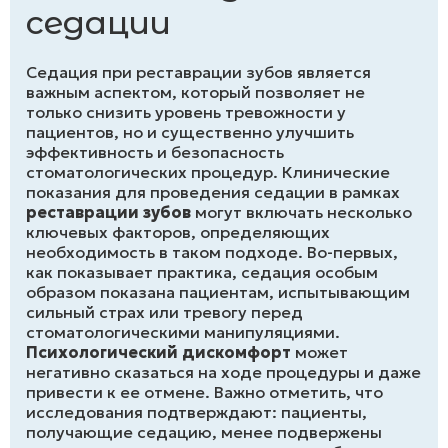
седации
Седация при реставрации зубов является
важным аспектом, который позволяет не
только снизить уровень тревожности у
пациентов, но и существенно улучшить
эффективность и безопасность
стоматологических процедур. Клинические
показания для проведения седации в рамках
реставрации зубов
могут включать несколько
ключевых факторов, определяющих
необходимость в таком подходе. Во-первых,
как показывает практика, седация особым
образом показана пациентам, испытывающим
сильный страх или тревогу перед
стоматологическими манипуляциями.
Психологический дискомфорт
может
негативно сказаться на ходе процедуры и даже
привести к ее отмене. Важно отметить, что
исследования подтверждают: пациенты,
получающие седацию, менее подвержены